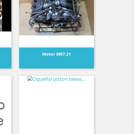

Vista rápida
Motor M97.21
Precio