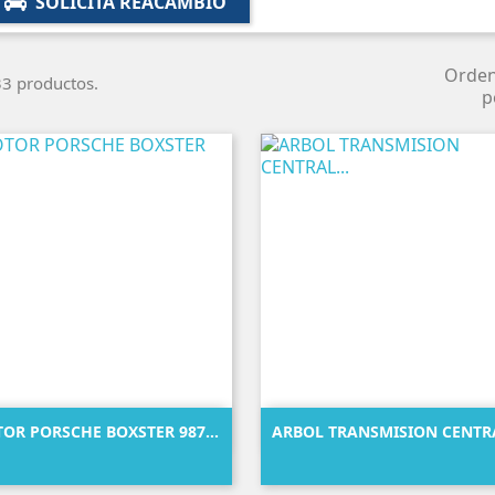
SOLICITA REACAMBIO
Orde
3 productos.
p


Vista rápida
Vista rápida
OR PORSCHE BOXSTER 987...
ARBOL TRANSMISION CENTRA
Precio
Precio