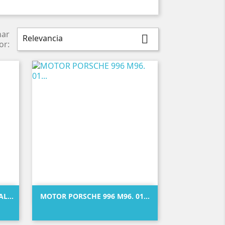
nar
Relevancia

or:

Vista rápida
L...
MOTOR PORSCHE 996 M96. 01...
Precio