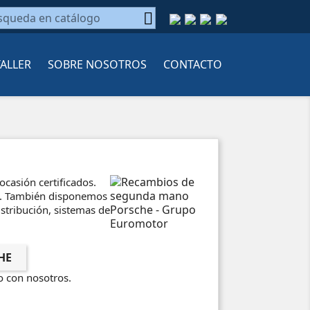

TALLER
SOBRE NOSOTROS
CONTACTO
casión certificados.
os. También disponemos
istribución, sistemas de
HE
o con nosotros.