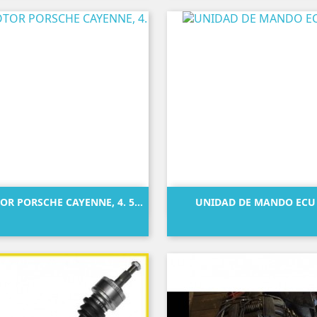


Vista rápida
Vista rápida
R PORSCHE CAYENNE, 4. 5...
UNIDAD DE MANDO ECU
Precio
Precio