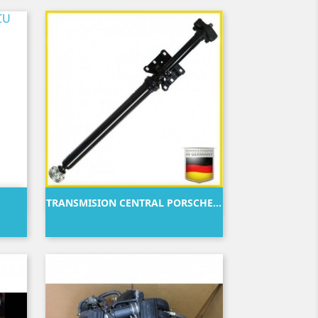

Vista rápida
TRANSMISION CENTRAL PORSCHE...
Precio