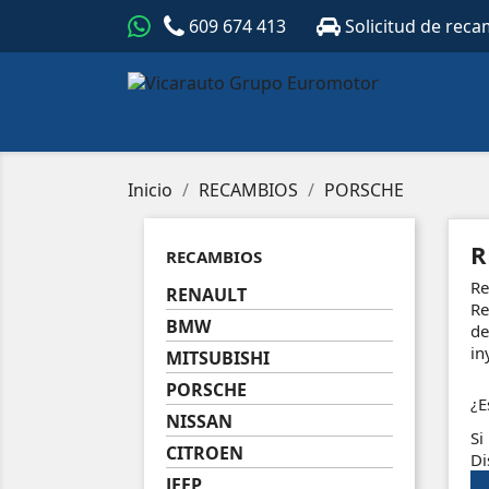
609 674 413
Solicitud de reca
Inicio
RECAMBIOS
PORSCHE
R
RECAMBIOS
Re
RENAULT
Re
BMW
de
in
MITSUBISHI
PORSCHE
¿E
NISSAN
Si
CITROEN
Di
JEEP