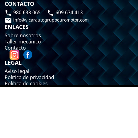
CONTACTO
980 638 065
609 674 413



info@vicarautogrupoeuromotor.com
ENLACES
Sobre nosotros
Taller mecánico
Contacto
LEGAL
Aviso legal
Política de privacidad
Política de cookies