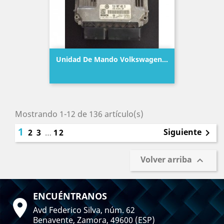
Unidad De Mando Volkswagen...
Precio
Mostrando 1-12 de 136 artículo(s)
1
Siguiente
2
3
…
12

Volver arriba

ENCUÉNTRANOS

Avd Federico Silva, núm. 62
Benavente, Zamora, 49600 (ESP)