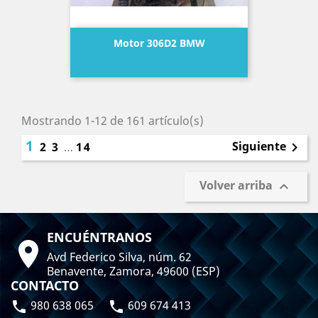
Motor 306D2 BMW
Precio
Mostrando 1-12 de 161 artículo(s)
1
Siguiente
2
3
…
14

Volver arriba

ENCUÉNTRANOS

Avd Federico Silva, núm. 62
Benavente, Zamora, 49600 (ESP)
CONTACTO
980 638 065
609 674 413

