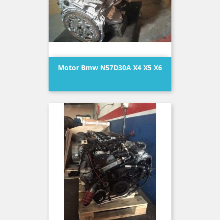
Motor Bmw N57D30A X4 X5 X6
Precio