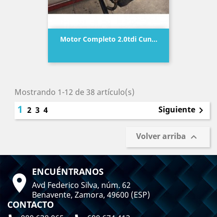
Motor Completo 2.0tdi Cun...
Precio
Mostrando 1-12 de 38 artículo(s)
1
Siguiente
2
3
4

Volver arriba

ENCUÉNTRANOS

Avd Federico Silva, núm. 62
Benavente, Zamora, 49600 (ESP)
CONTACTO