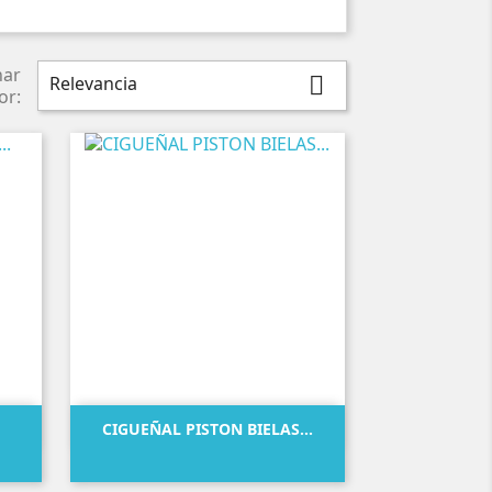
nar
Relevancia

or:

Vista rápida
CIGUEÑAL PISTON BIELAS...
Precio