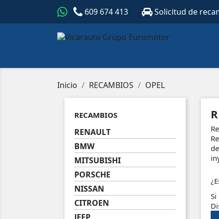
609 674 413
Solicitud de reca
Inicio
RECAMBIOS
OPEL
R
RECAMBIOS
Re
RENAULT
Re
BMW
de
in
MITSUBISHI
PORSCHE
¿E
NISSAN
Si
CITROEN
Di
JEEP