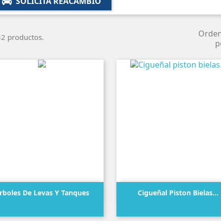
SOLICITA REACAMBIO
Orde
2 productos.
p


Vista rápida
Vista rápida
rboles De Levas Y Tanques
Cigueñal Piston Bielas...
Precio
Precio