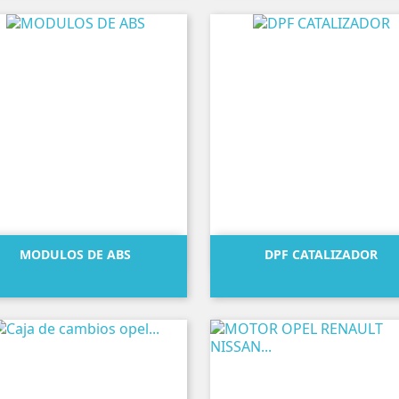


Vista rápida
Vista rápida
MODULOS DE ABS
DPF CATALIZADOR
Precio
Precio