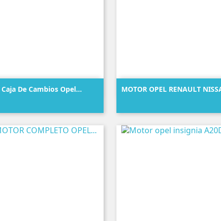


Vista rápida
Vista rápida
Caja De Cambios Opel...
MOTOR OPEL RENAULT NISSA
Precio
Precio