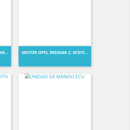

Vista rápida
N...
MOTOR OPEL INSIGNA 2. 0CDTI...
Precio