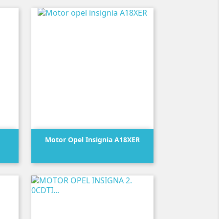

Vista rápida
Motor Opel Insignia A18XER
Precio