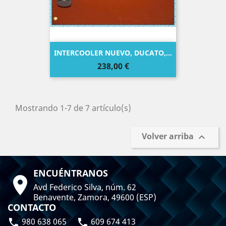
INTERCOOLER NUEVO, DUCATO,...
Precio
238,00 €
Mostrando 1-7 de 7 artículo(s)
Volver arriba

ENCUÉNTRANOS

Avd Federico Silva, núm. 62
Benavente, Zamora, 49600 (ESP)
CONTACTO
980 638 065
609 674 413

