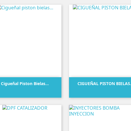


Vista rápida
Vista rápida
Cigueñal Piston Bielas...
CIGUEÑAL PISTON BIELAS.
Precio
Precio