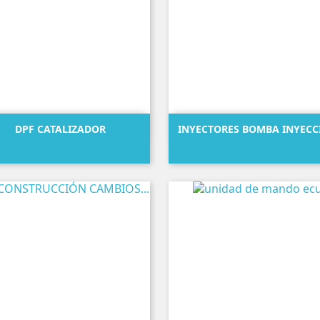


Vista rápida
Vista rápida
DPF CATALIZADOR
INYECTORES BOMBA INYECC
Precio
Precio