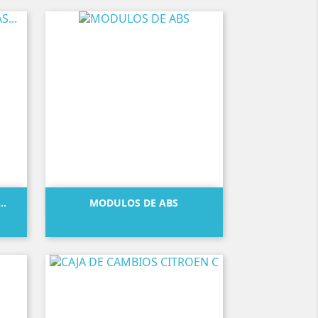

Vista rápida
..
MODULOS DE ABS
Precio