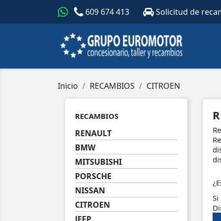
609 674 413
Solicitud de reca
Inicio
RECAMBIOS
CITROEN
R
RECAMBIOS
Re
RENAULT
Re
BMW
di
di
MITSUBISHI
PORSCHE
¿E
NISSAN
Si
CITROEN
Di
JEEP