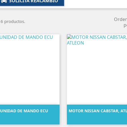
SOLICITA REACAMBIO
Orde
6 productos.
p


Vista rápida
Vista rápida
UNIDAD DE MANDO ECU
MOTOR NISSAN CABSTAR, AT
Precio
Precio