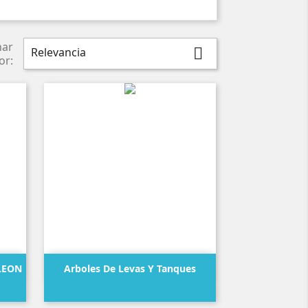
nar
Relevancia

or:

Vista rápida
LEON
Arboles De Levas Y Tanques
Precio