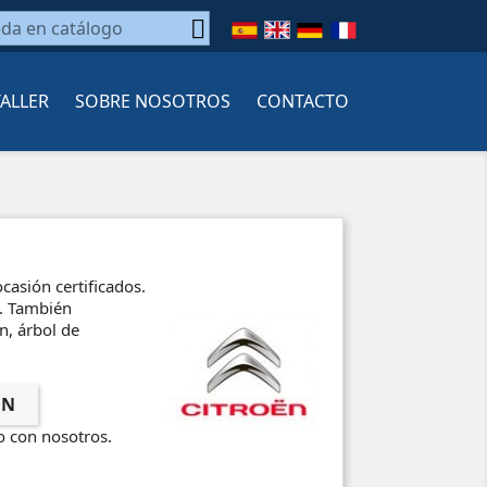

TALLER
SOBRE NOSOTROS
CONTACTO
asión certificados.
s. También
n, árbol de
EN
o con nosotros.