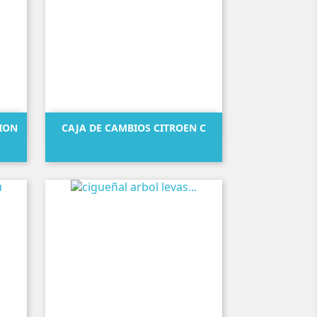

Vista rápida
ION
CAJA DE CAMBIOS CITROEN C
Precio