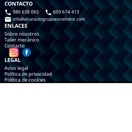
CONTACTO
980 638 065
609 674 413



info@vicarautogrupoeuromotor.com
ENLACES
Sobre nosotros
Taller mecánico
Contacto
LEGAL
Aviso legal
Política de privacidad
Política de cookies