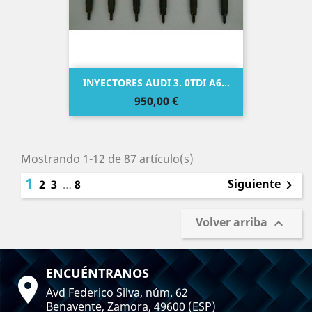
INYECTORES AUDI 3. 0TDI A6...
Precio
950,00 €
Mostrando 1-12 de 87 artículo(s)
1
Siguiente
2
3
…
8

Volver arriba

ENCUÉNTRANOS

Avd Federico Silva, núm. 62
Benavente, Zamora, 49600 (ESP)