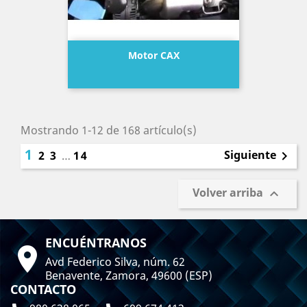
Motor CAX
Precio
Mostrando 1-12 de 168 artículo(s)
1
Siguiente
2
3
…
14

Volver arriba

ENCUÉNTRANOS

Avd Federico Silva, núm. 62
Benavente, Zamora, 49600 (ESP)
CONTACTO