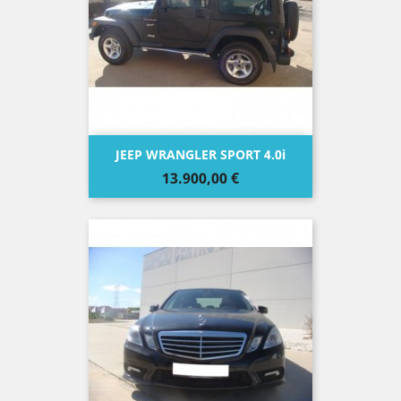
JEEP WRANGLER SPORT 4.0i
Precio
13.900,00 €