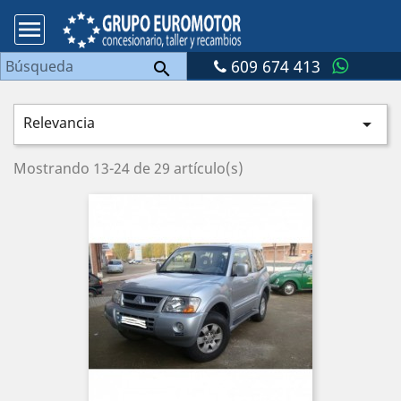

609 674 413

Relevancia

Mostrando 13-24 de 29 artículo(s)