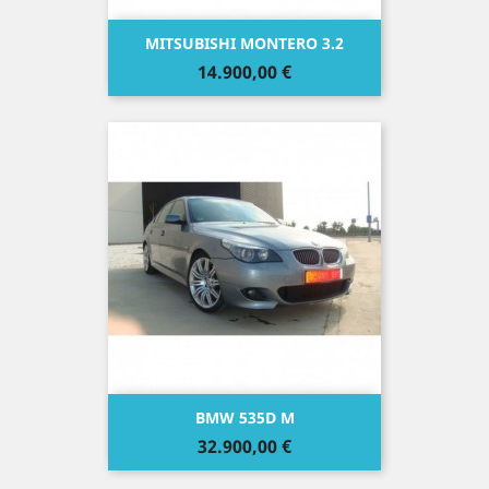
MITSUBISHI MONTERO 3.2
Precio
14.900,00 €
BMW 535D M
Precio
32.900,00 €