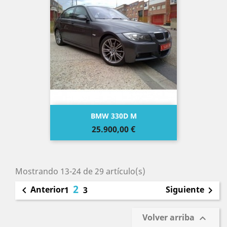
BMW 330D M
Precio
25.900,00 €
Mostrando 13-24 de 29 artículo(s)
2
Anterior
Siguiente

1
3

Volver arriba
