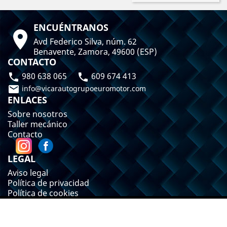
ENCUÉNTRANOS

Avd Federico Silva, núm. 62
Benavente, Zamora, 49600 (ESP)
CONTACTO
980 638 065
609 674 413



info@vicarautogrupoeuromotor.com
ENLACES
Sobre nosotros
Taller mecánico
Contacto
LEGAL
Aviso legal
Política de privacidad
Política de cookies