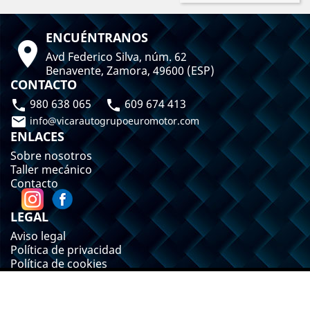
ENCUÉNTRANOS

Avd Federico Silva, núm. 62
Benavente, Zamora, 49600 (ESP)
CONTACTO
980 638 065
609 674 413



info@vicarautogrupoeuromotor.com
ENLACES
Sobre nosotros
Taller mecánico
Contacto
LEGAL
Aviso legal
Política de privacidad
Política de cookies