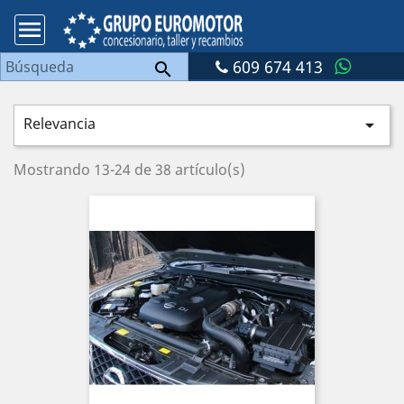

609 674 413

Relevancia

Mostrando 13-24 de 38 artículo(s)