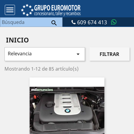

609 674 413

INICIO
Relevancia

FILTRAR
Mostrando 1-12 de 85 artículo(s)