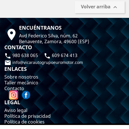
Volver arriba

ENCUÉNTRANOS

Avd Federico Silva, núm. 62
Benavente, Zamora, 49600 (ESP)
CONTACTO
980 638 065
609 674 413



info@vicarautogrupoeuromotor.com
ENLACES
Sobre nosotros
Taller mecánico
Contacto
LEGAL
Aviso legal
Política de privacidad
Política de cookies