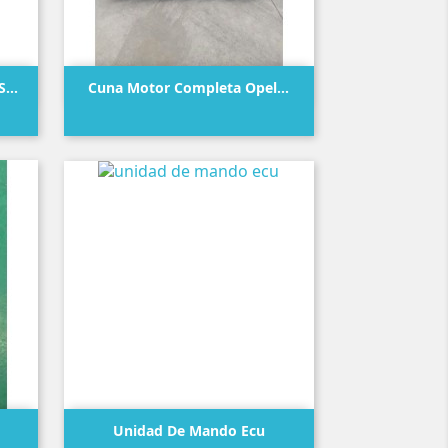

Vista rápida
...
Cuna Motor Completa Opel...
Precio

Vista rápida
Unidad De Mando Ecu