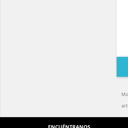
Mo
art
ENCUÉNTRANOS