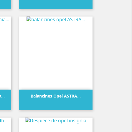
Precio

Vista rápida
...
Balancines Opel ASTRA...
Precio