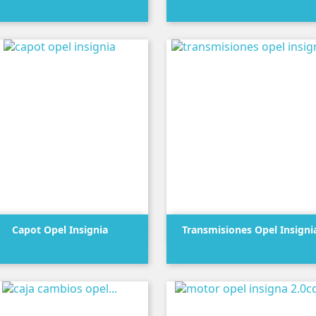
Precio
Precio


Vista rápida
Vista rápida
Capot Opel Insignia
Transmisiones Opel Insignia
Precio
Precio