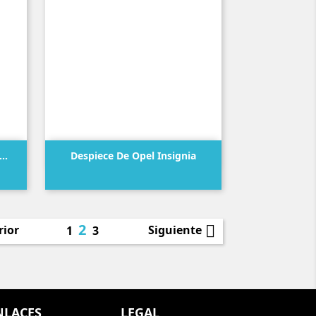

Vista rápida
..
Despiece De Opel Insignia
Precio
2

rior
Siguiente
1
3
NLACES
LEGAL