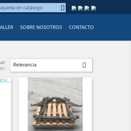

TALLER
SOBRE NOSOTROS
CONTACTO
nar
Relevancia

or: