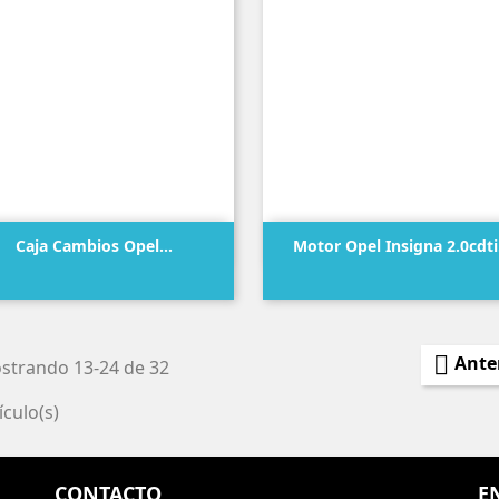


Vista rápida
Vista rápida
Caja Cambios Opel...
Motor Opel Insigna 2.0cdti.
Precio
Precio

Ante
strando 13-24 de 32
ículo(s)
CONTACTO
E