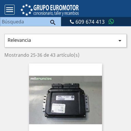

609 674 413

Relevancia

Mostrando 25-36 de 43 artículo(s)