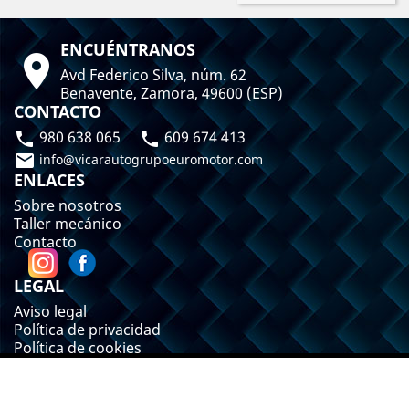
ENCUÉNTRANOS

Avd Federico Silva, núm. 62
Benavente, Zamora, 49600 (ESP)
CONTACTO
980 638 065
609 674 413



info@vicarautogrupoeuromotor.com
ENLACES
Sobre nosotros
Taller mecánico
Contacto
LEGAL
Aviso legal
Política de privacidad
Política de cookies