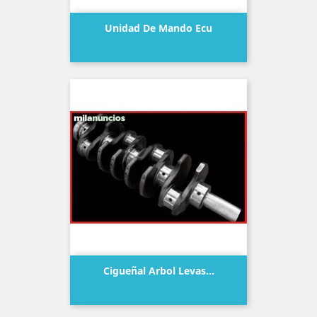
Unidad De Mando Ecu
Precio
Cigueñal Arbol Levas...
Precio