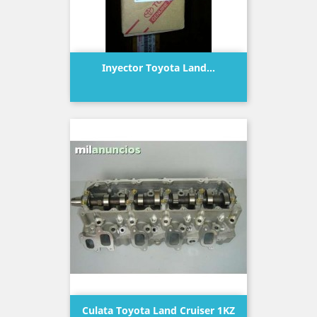
Inyector Toyota Land...
Precio
Culata Toyota Land Cruiser 1KZ