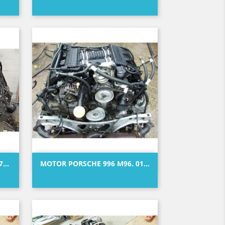
Precio
Vista rápida

...
MOTOR PORSCHE 996 M96. 01...
Precio