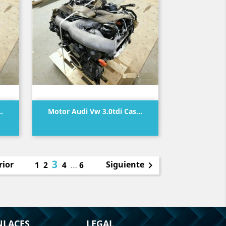
Vista rápida

.
Motor Audi Vw 3.0tdi Cas...
Precio
3
rior
Siguiente
1
2
4
…
6

NLACES
LEGAL