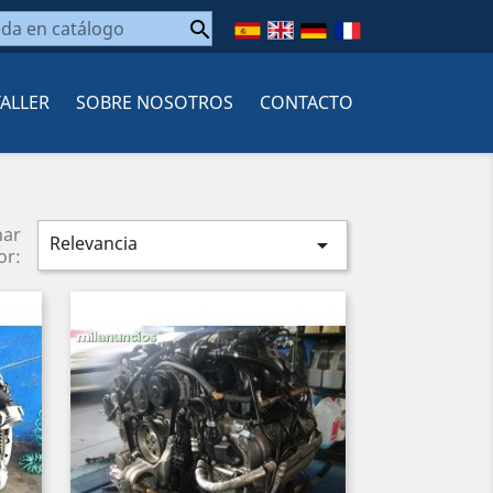

TALLER
SOBRE NOSOTROS
CONTACTO
nar
Relevancia

or: