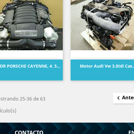
Vista rápida
Vista rápida


R PORSCHE CAYENNE, 4. 5...
Motor Audi Vw 3.0tdi Cas..
Precio
Precio
Ante

strando 25-36 de 63
ículo(s)
CONTACTO
E