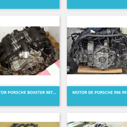
Precio
Precio
Vista rápida
Vista rápida


OR PORSCHE BOXSTER 987...
MOTOR DE PORSCHE 996 997
Precio
Precio