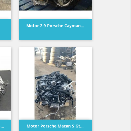
Vista rápida

Motor 2.9 Porsche Cayman...
Precio
Vista rápida

..
Motor Porsche Macan S Gt...