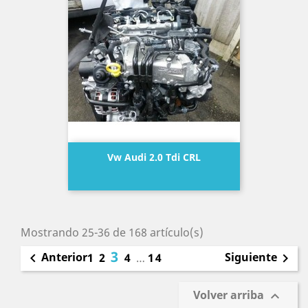
Vw Audi 2.0 Tdi CRL
Precio
Mostrando 25-36 de 168 artículo(s)
3
Anterior
Siguiente

1
2
4
…
14

Volver arriba
