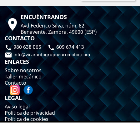
ENCUÉNTRANOS

Avd Federico Silva, núm. 62
Benavente, Zamora, 49600 (ESP)
CONTACTO
980 638 065
609 674 413



info@vicarautogrupoeuromotor.com
ENLACES
Sobre nosotros
Taller mecánico
Contacto
LEGAL
Aviso legal
Política de privacidad
Política de cookies