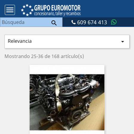

609 674 413

Relevancia

Mostrando 25-36 de 168 artículo(s)