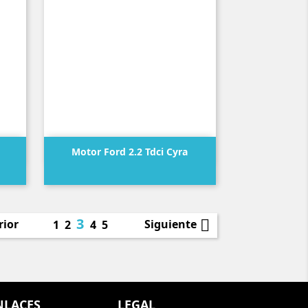

Vista rápida
Motor Ford 2.2 Tdci Cyra
Precio
3

rior
Siguiente
1
2
4
5
NLACES
LEGAL