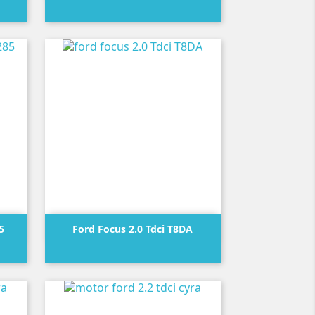
Precio

Vista rápida
5
Ford Focus 2.0 Tdci T8DA
Precio