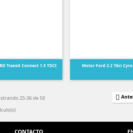


Vista rápida
Vista rápida
RD Transit Connect 1.5 TDCI
Motor Ford 2.2 Tdci Cyra
Precio
Precio

Ante
strando 25-36 de 50
ículo(s)
CONTACTO
E