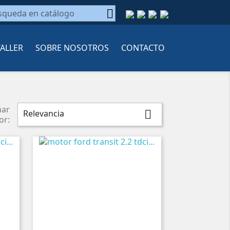

TALLER
SOBRE NOSOTROS
CONTACTO
nar
Relevancia

or: