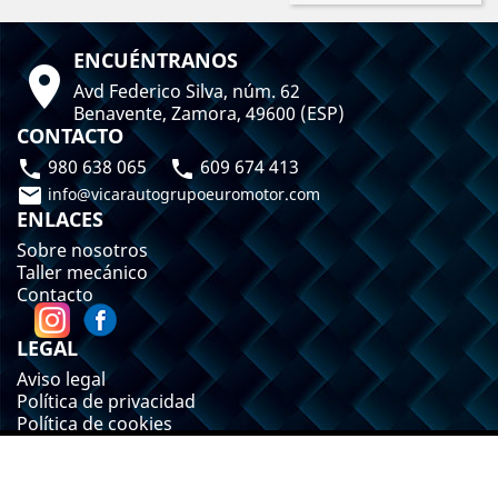
ENCUÉNTRANOS

Avd Federico Silva, núm. 62
Benavente, Zamora, 49600 (ESP)
CONTACTO
980 638 065
609 674 413



info@vicarautogrupoeuromotor.com
ENLACES
Sobre nosotros
Taller mecánico
Contacto
LEGAL
Aviso legal
Política de privacidad
Política de cookies