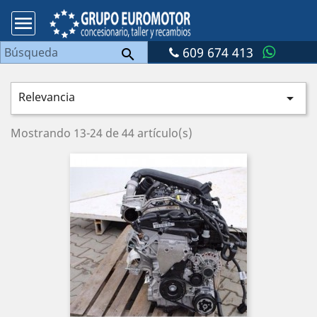

609 674 413

Relevancia

Mostrando 13-24 de 44 artículo(s)