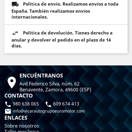
Política de envío. Realizamos envíos a toda
España. También realizamos envíos
internacionales.
Política de devolución. Tienes derecho a
anular y devolver el pedido en el plazo de 14
días.
ENCUÉNTRANOS

Avd Federico Silva, núm. 62
Benavente, Zamora, 49600 (ESP)
CONTACTO
980 638 065
609 674 413



info@vicarautogrupoeuromotor.com
ENLACES
Sobre nosotros
Taller mecánico