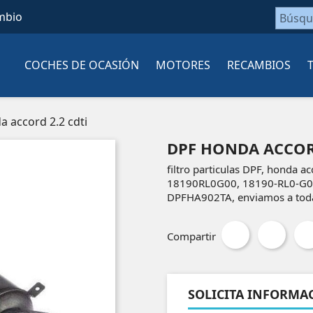
mbio
COCHES DE OCASIÓN
MOTORES
RECAMBIOS
a accord 2.2 cdti
DPF HONDA ACCORD
filtro particulas DPF, honda a
18190RL0G00, 18190-RL0-G0
DPFHA902TA, enviamos a toda
Compartir
SOLICITA INFORMA