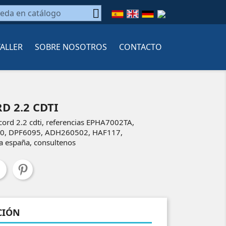

TALLER
SOBRE NOSOTROS
CONTACTO
 2.2 CDTI
ccord 2.2 cdti, referencias EPHA7002TA,
0, DPF6095, ADH260502, HAF117,
 españa, consultenos
CIÓN