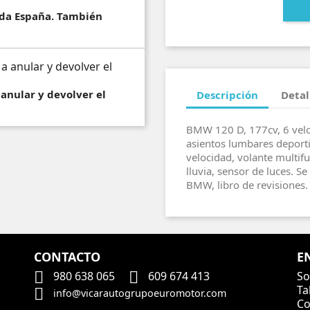
toda España. También
 anular y devolver el
Descripción
Detal
BMW 120 D, 177cv, 6 velo
asientos lumbares deporti
velocidad, volante multif
lluvia, sensor de luces. S
BMW, libro de revisiones. 
CONTACTO
E


So
980 638 065
609 674 413
Ta

info@vicarautogrupoeuromotor.com
Co