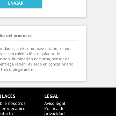
les del producto
cidades, parktronic, navegación, xenón,
vos con calefacción, regulador de
uncion, iluminación nocturna, sensor de
e entrega recién revisado en concesionario
1 añ o de garantía.
NLACES
LEGAL
bre nosotros
Aviso legal
ller mecánico
Política de
ntacto
privacidad