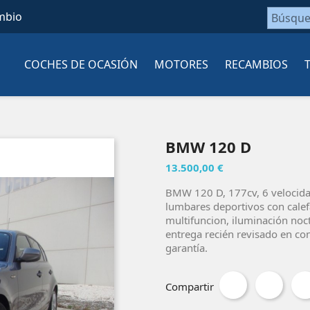
mbio
COCHES DE OCASIÓN
MOTORES
RECAMBIOS
BMW 120 D
13.500,00 €
BMW 120 D, 177cv, 6 velocidad
lumbares deportivos con calef
multifuncion, iluminación noct
entrega recién revisado en co
garantía.
Compartir