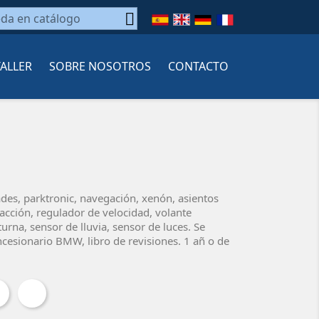

TALLER
SOBRE NOSOTROS
CONTACTO
es, parktronic, navegación, xenón, asientos
acción, regulador de velocidad, volante
urna, sensor de lluvia, sensor de luces. Se
ncesionario BMW, libro de revisiones. 1 añ o de