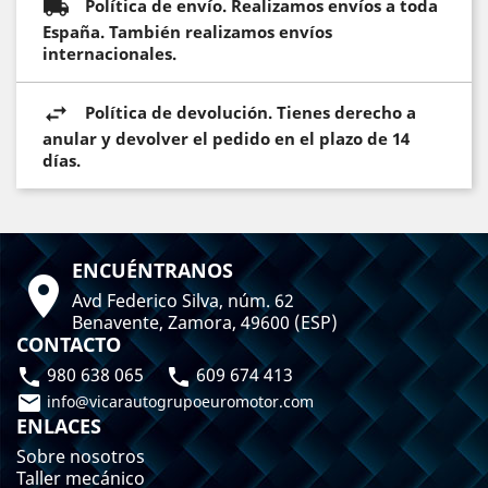
Política de envío. Realizamos envíos a toda
España. También realizamos envíos
internacionales.
Política de devolución. Tienes derecho a
anular y devolver el pedido en el plazo de 14
días.
ENCUÉNTRANOS

Avd Federico Silva, núm. 62
Benavente, Zamora, 49600 (ESP)
CONTACTO
980 638 065
609 674 413



info@vicarautogrupoeuromotor.com
ENLACES
Sobre nosotros
Taller mecánico