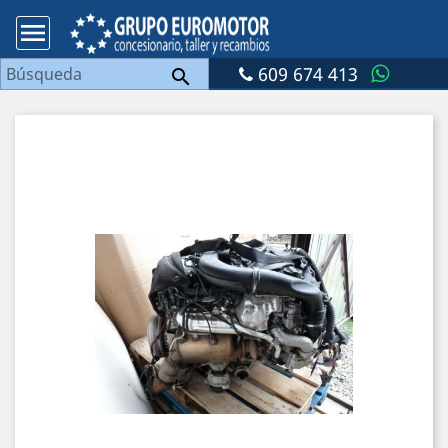

609 674 413
