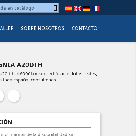

TALLER
SOBRE NOSOTROS
CONTACTO
GNIA A20DTH
a20dth, 46000km,km certificados,fotos reales,
a toda españa, consultenos
CIÓN
 informamos de la disponibilidad sin