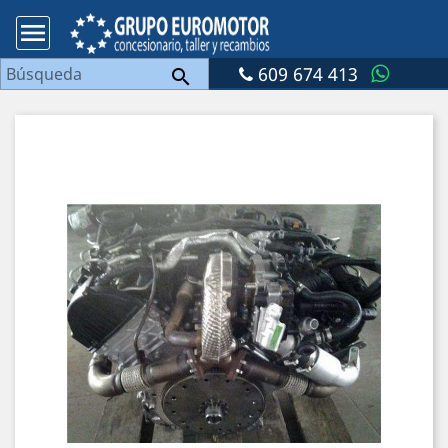

609 674 413
