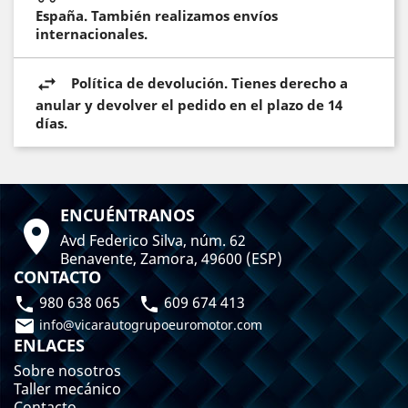
España. También realizamos envíos
internacionales.
Política de devolución. Tienes derecho a
anular y devolver el pedido en el plazo de 14
días.
ENCUÉNTRANOS

Avd Federico Silva, núm. 62
Benavente, Zamora, 49600 (ESP)
CONTACTO
980 638 065
609 674 413



info@vicarautogrupoeuromotor.com
ENLACES
Sobre nosotros
Taller mecánico
Contacto