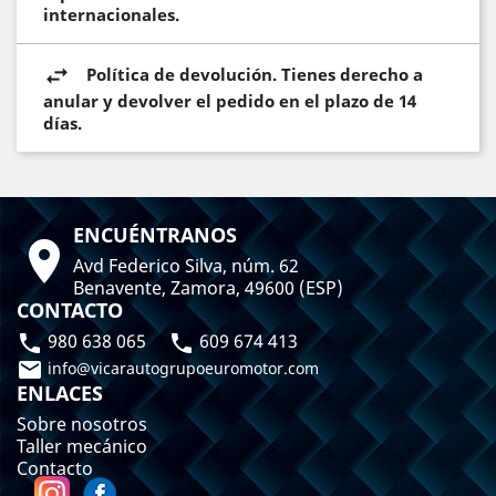
internacionales.
Política de devolución. Tienes derecho a
anular y devolver el pedido en el plazo de 14
días.
ENCUÉNTRANOS

Avd Federico Silva, núm. 62
Benavente, Zamora, 49600 (ESP)
CONTACTO
980 638 065
609 674 413



info@vicarautogrupoeuromotor.com
ENLACES
Sobre nosotros
Taller mecánico
Contacto