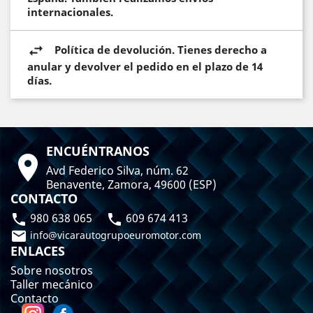
internacionales.
Política de devolución. Tienes derecho a
anular y devolver el pedido en el plazo de 14
días.
ENCUÉNTRANOS

Avd Federico Silva, núm. 62
Benavente, Zamora, 49600 (ESP)
CONTACTO
980 638 065
609 674 413



info@vicarautogrupoeuromotor.com
ENLACES
Sobre nosotros
Taller mecánico
Contacto