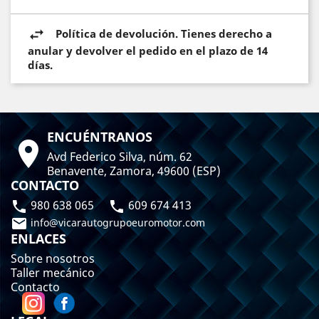
Política de devolución. Tienes derecho a
anular y devolver el pedido en el plazo de 14
días.
ENCUÉNTRANOS

Avd Federico Silva, núm. 62
Benavente, Zamora, 49600 (ESP)
CONTACTO
980 638 065
609 674 413



info@vicarautogrupoeuromotor.com
ENLACES
Sobre nosotros
Taller mecánico
Contacto