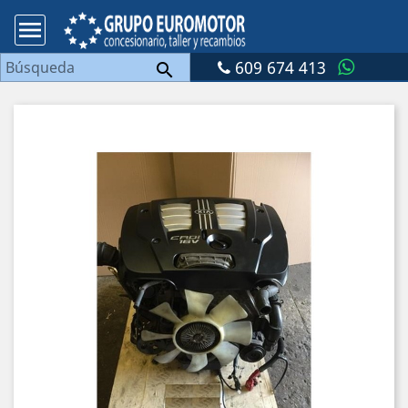

609 674 413
