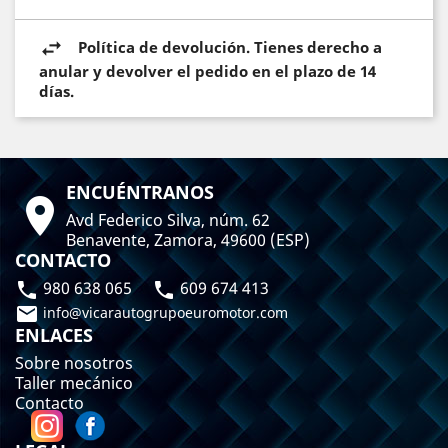
Política de devolución. Tienes derecho a
anular y devolver el pedido en el plazo de 14
días.
ENCUÉNTRANOS

Avd Federico Silva, núm. 62
Benavente, Zamora, 49600 (ESP)
CONTACTO
980 638 065
609 674 413



info@vicarautogrupoeuromotor.com
ENLACES
Sobre nosotros
Taller mecánico
Contacto