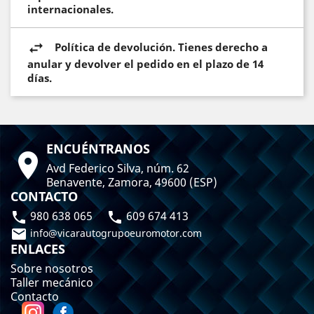
internacionales.
Política de devolución. Tienes derecho a
anular y devolver el pedido en el plazo de 14
días.
ENCUÉNTRANOS

Avd Federico Silva, núm. 62
Benavente, Zamora, 49600 (ESP)
CONTACTO
980 638 065
609 674 413



info@vicarautogrupoeuromotor.com
ENLACES
Sobre nosotros
Taller mecánico
Contacto