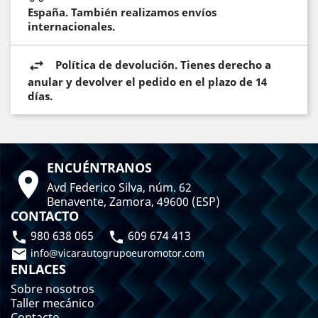
España. También realizamos envíos
internacionales.
Política de devolución. Tienes derecho a
anular y devolver el pedido en el plazo de 14
días.
ENCUÉNTRANOS

Avd Federico Silva, núm. 62
Benavente, Zamora, 49600 (ESP)
CONTACTO
980 638 065
609 674 413



info@vicarautogrupoeuromotor.com
ENLACES
Sobre nosotros
Taller mecánico
Contacto