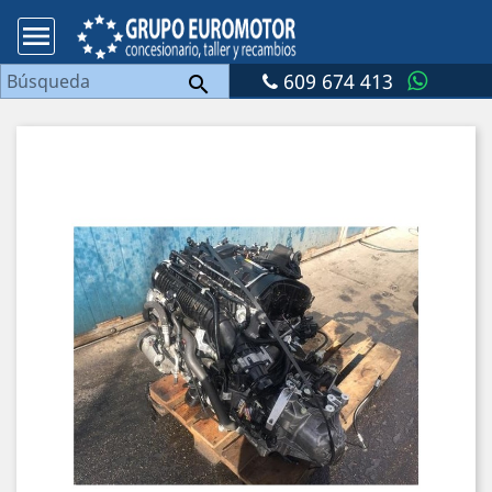

609 674 413
