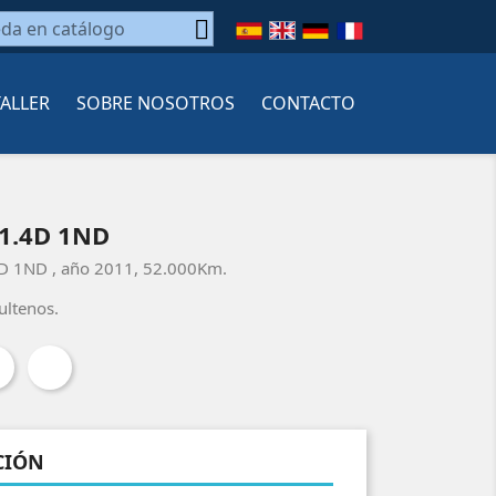

TALLER
SOBRE NOSOTROS
CONTACTO
1.4D 1ND
D 1ND , año 2011, 52.000Km.
ultenos.
CIÓN