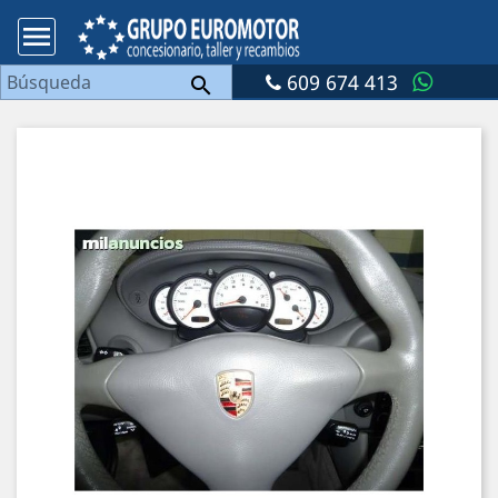

609 674 413
