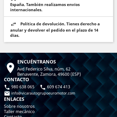
España. También realizamos envíos
internacionales.
Política de devolución. Tienes derecho a
anular y devolver el pedido en el plazo de 14
días.
ENCUÉNTRANOS

Avd Federico Silva, núm. 62
Benavente, Zamora, 49600 (ESP)
CONTACTO
980 638 065
609 674 413



info@vicarautogrupoeuromotor.com
ENLACES
Sobre nosotros
Taller mecánico
Contacto