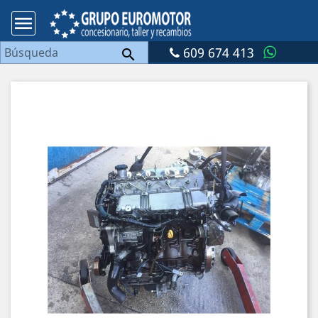

609 674 413
