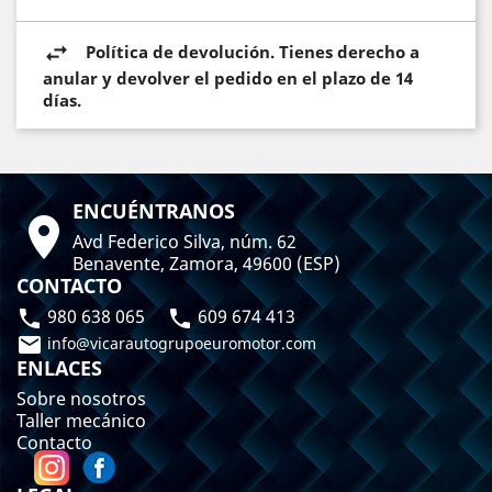
Política de devolución. Tienes derecho a
anular y devolver el pedido en el plazo de 14
días.
ENCUÉNTRANOS

Avd Federico Silva, núm. 62
Benavente, Zamora, 49600 (ESP)
CONTACTO
980 638 065
609 674 413



info@vicarautogrupoeuromotor.com
ENLACES
Sobre nosotros
Taller mecánico
Contacto