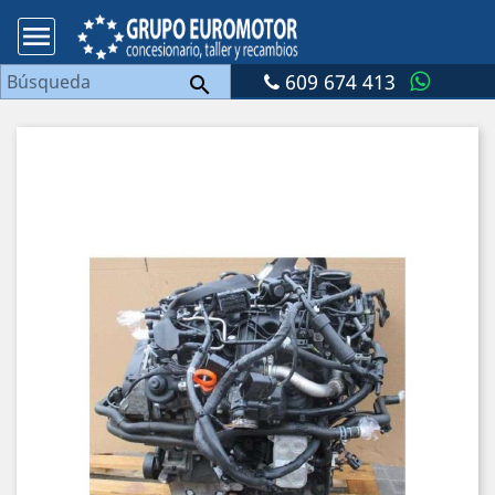

609 674 413
