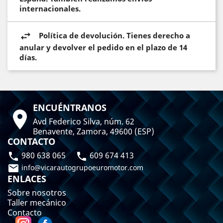
internacionales.
Política de devolución. Tienes derecho a
anular y devolver el pedido en el plazo de 14
días.
ENCUÉNTRANOS

Avd Federico Silva, núm. 62
Benavente, Zamora, 49600 (ESP)
CONTACTO
980 638 065
609 674 413



info@vicarautogrupoeuromotor.com
ENLACES
Sobre nosotros
Taller mecánico
Contacto