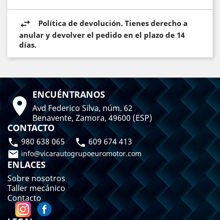
Política de devolución. Tienes derecho a
anular y devolver el pedido en el plazo de 14
días.
ENCUÉNTRANOS

Avd Federico Silva, núm. 62
Benavente, Zamora, 49600 (ESP)
CONTACTO
980 638 065
609 674 413



info@vicarautogrupoeuromotor.com
ENLACES
Sobre nosotros
Taller mecánico
Contacto