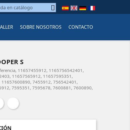

TALLER
SOBRE NOSOTROS
CONTACTO
OOPER S
referencia, 11657455912, 1165756542401,
2403, 11657565912, 11657595351,
 11657600890, 7455912, 756542401,
912, 7595351, 7595678, 7600881, 7600890,
CIÓN