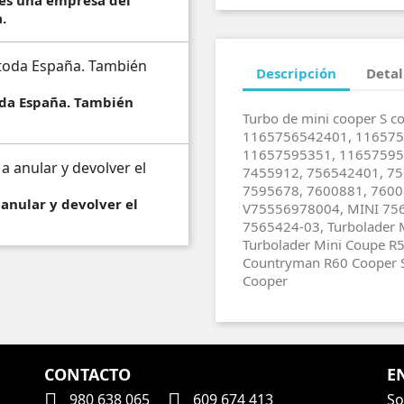
 es una empresa del
.
Descripción
Detal
toda España. También
Turbo de mini cooper S c
1165756542401, 116575
11657595351, 11657595
7455912, 756542401, 75
7595678, 7600881, 7600
 anular y devolver el
V75556978004, MINI 75
7565424-03, Turbolader M
Turbolader Mini Coupe R5
Countryman R60 Cooper S
Cooper
CONTACTO
E


So
980 638 065
609 674 413