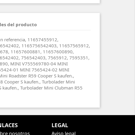
les del producto
on referencia, 11657455912,
6542402, 1165756542403, 11657565912,
678, 11657600881, 11657600890,
6542402, 756542403, 7565912, 7595351,
890, MINI V755569780-04 MINI
65424-01 MINI 7565424-02 MINI
ini Roadster R59 Cooper S kaufen.,
8 Cooper S kaufen., Turbolader Mini
 kaufen., Turbolader Mini Clubman R55
NLACES
LEGAL
bre nosotros
Aviso legal