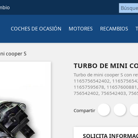
mbio
COCHES DE OCASIÓN
MOTORES
RECAMBIOS
ni cooper S
TURBO DE MINI C
Turbo de mini cooper S con 
1165756542402, 116575654
11657595678, 11657600881,
756542402, 756542403, 7565
Compartir
SOLICITA INFORMA