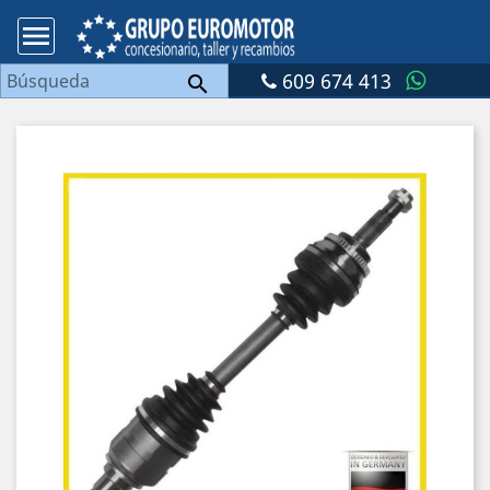

609 674 413
